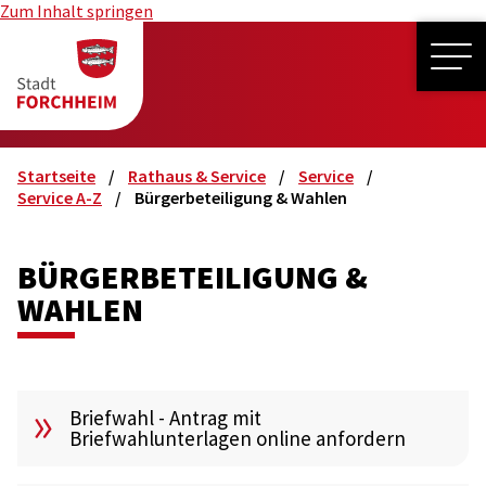
Zum Inhalt springen
ME
Startseite
Rathaus & Service
Service
Service A-Z
Bürgerbeteiligung & Wahlen
BÜRGERBETEILIGUNG &
WAHLEN
Briefwahl - Antrag mit
Briefwahlunterlagen online anfordern