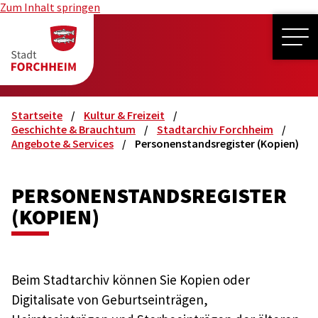
Zum Inhalt springen
ME
Startseite
Kultur & Freizeit
Geschichte & Brauchtum
Stadtarchiv Forchheim
Angebote & Services
Personenstandsregister (Kopien)
PERSONENSTANDSREGISTER
(KOPIEN)
Beim Stadtarchiv können Sie Kopien oder
Digitalisate von Geburtseinträgen,