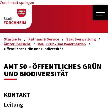
Zum Inhalt springen
ME
Startseite
Rathaus & Service
Stadtverwaltung
Ämterübersicht
Bau, Grün- und Bäderbetrieb
Öffentliches Grün und Biodiversität
AMT 50 - ÖFFENTLICHES GRÜN
UND BIODIVERSITÄT
KONTAKT
Leitung