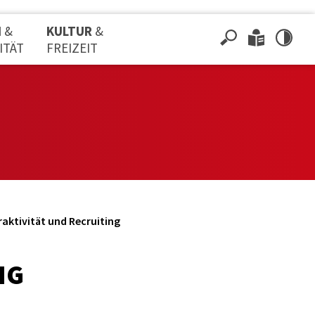
N
&
KULTUR
&
ITÄT
FREIZEIT
aktivität und Recruiting
NG