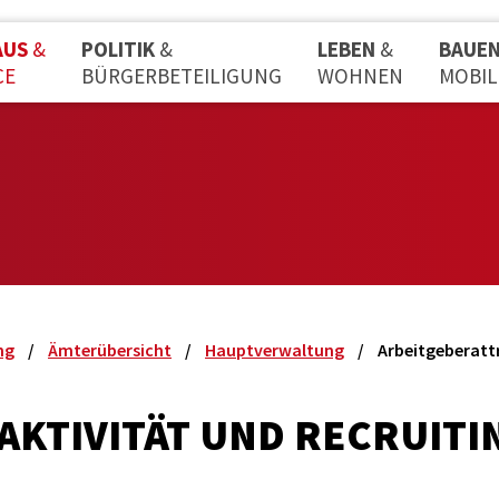
AUS
&
POLITIK
&
LEBEN
&
BAUE
CE
BÜRGERBETEILIGUNG
WOHNEN
MOBIL
ng
Ämterübersicht
Hauptverwaltung
Arbeitgeberattr
AKTIVITÄT UND RECRUITI