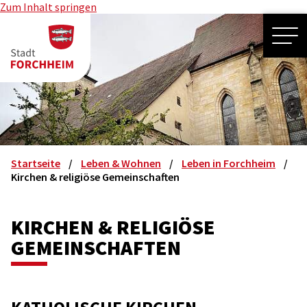
Zum Inhalt springen
ME
Startseite
Leben & Wohnen
Leben in Forchheim
Kirchen & religiöse Gemeinschaften
KIRCHEN & RELIGIÖSE
GEMEINSCHAFTEN