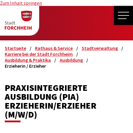
Zum Inhalt springen
ME
Startseite
Rathaus & Service
Stadtverwaltung
Karriere bei der Stadt Forchheim
Ausbildung & Praktika
Ausbildung
Erzieherin / Erzieher
PRAXISINTEGRIERTE
AUSBILDUNG (PIA)
ERZIEHERIN/ERZIEHER
(M/W/D)