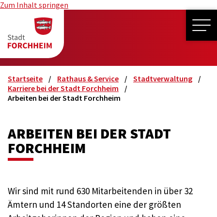
Zum Inhalt springen
ME
Startseite
Rathaus & Service
Stadtverwaltung
Karriere bei der Stadt Forchheim
Arbeiten bei der Stadt Forchheim
ARBEITEN BEI DER STADT
FORCHHEIM
Wir sind mit rund 630 Mitarbeitenden in über 32
Ämtern und 14 Standorten eine der größten