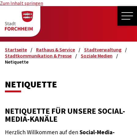
Zum Inhalt springen
ME
Startseite
Rathaus & Service
Stadtverwaltung
Stadtkommunikation & Presse
Soziale Medien
Netiquette
NETIQUETTE
NETIQUETTE FÜR UNSERE SOCIAL-
MEDIA-KANÄLE
Herzlich Willkommen auf den
Social-Media-