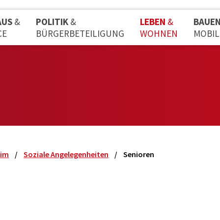
AUS
&
POLITIK
&
LEBEN
&
BAUE
CE
BÜRGERBETEILIGUNG
WOHNEN
MOBIL
eim
Soziale Angelegenheiten
Senioren