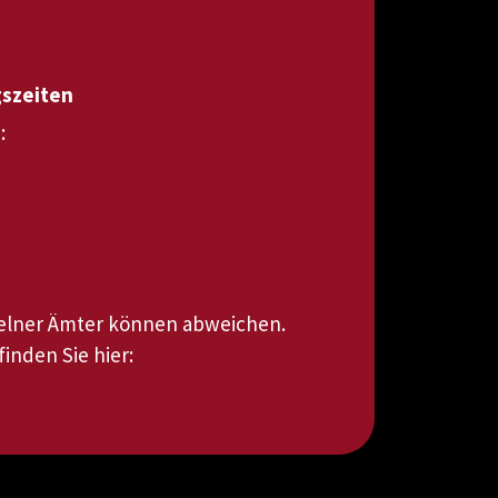
gszeiten
:
zelner Ämter können abweichen.
inden Sie hier: