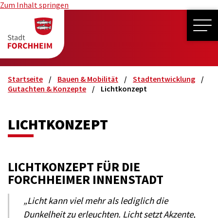
Zum Inhalt springen
ME
Startseite
Bauen & Mobilität
Stadtentwicklung
Gutachten & Konzepte
Lichtkonzept
LICHTKONZEPT
LICHTKONZEPT FÜR DIE
FORCHHEIMER INNENSTADT
„Licht kann viel mehr als lediglich die
Dunkelheit zu erleuchten. Licht setzt Akzente,