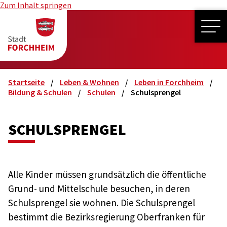
Zum Inhalt springen
ME
Startseite
Leben & Wohnen
Leben in Forchheim
Bildung & Schulen
Schulen
Schulsprengel
SCHULSPRENGEL
Alle Kinder müssen grundsätzlich die öffentliche
Grund- und Mittelschule besuchen, in deren
Schulsprengel sie wohnen. Die Schulsprengel
bestimmt die Bezirksregierung Oberfranken für