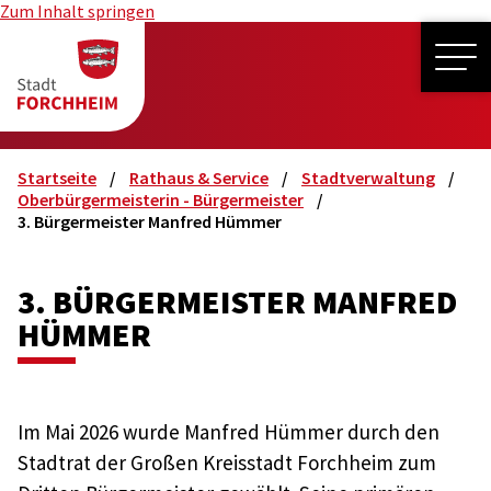
Zum Inhalt springen
ME
Startseite
Rathaus & Service
Stadtverwaltung
Oberbürgermeisterin - Bürgermeister
3. Bürgermeister Manfred Hümmer
3. BÜRGERMEISTER MANFRED
HÜMMER
Im Mai 2026 wurde Manfred Hümmer durch den
Stadtrat der Großen Kreisstadt Forchheim zum