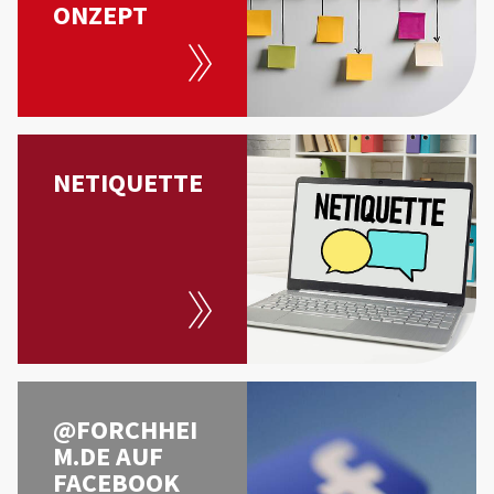
ONZEPT
NETIQUETTE
@FORCHHEI
M.DE AUF
FACEBOOK