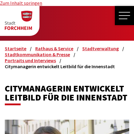
Zum Inhalt springen
ME
Startseite
Rathaus & Service
Stadtverwaltung
Stadtkommunikation & Presse
Portraits und Interviews
Citymanagerin entwickelt Leitbild für die Innenstadt
CITYMANAGERIN ENTWICKELT
LEITBILD FÜR DIE INNENSTADT