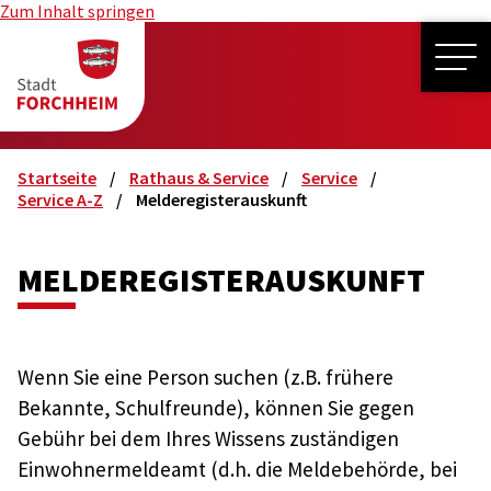
Zum Inhalt springen
ME
Startseite
Rathaus & Service
Service
Service A-Z
Melderegisterauskunft
MELDEREGISTERAUSKUNFT
Wenn Sie eine Person suchen (z.B. frühere
Bekannte, Schulfreunde), können Sie gegen
Gebühr bei dem Ihres Wissens zuständigen
Einwohnermeldeamt (d.h. die Meldebehörde, bei