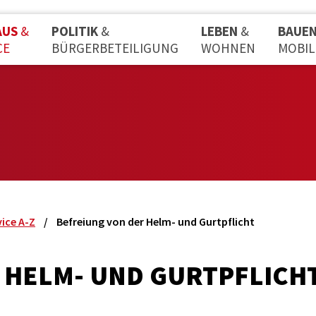
AUS
&
POLITIK
&
LEBEN
&
BAUE
CE
BÜRGERBETEILIGUNG
WOHNEN
MOBIL
vice A-Z
Befreiung von der Helm- und Gurtpflicht
 HELM- UND GURTPFLICH