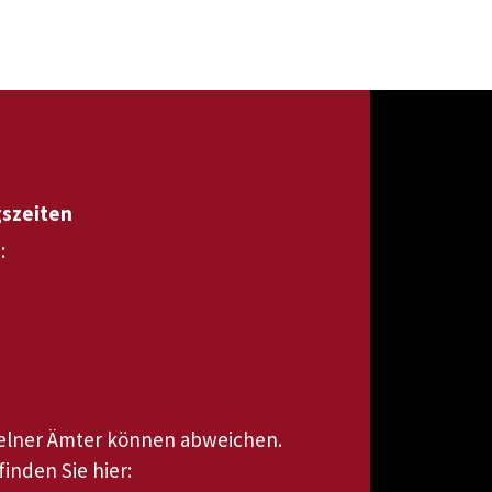
gszeiten
:
zelner Ämter können abweichen.
inden Sie hier: