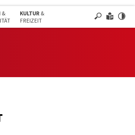
N
&
KULTUR
&
ITÄT
FREIZEIT
T