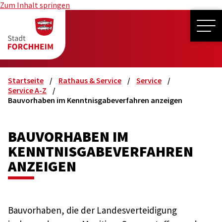
Zum Inhalt springen
ME
Startseite
Rathaus & Service
Service
Service A-Z
Bauvorhaben im Kenntnisgabeverfahren anzeigen
BAUVORHABEN IM
KENNTNISGABEVERFAHREN
ANZEIGEN
Bauvorhaben, die der Landesverteidigung