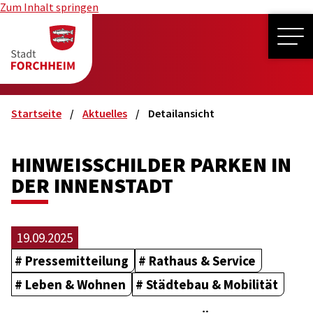
Zum Inhalt springen
ME
Startseite
Aktuelles
Detailansicht
HINWEISSCHILDER PARKEN IN
DER INNENSTADT
19.09.2025
Pressemitteilung
Rathaus & Service
Leben & Wohnen
Städtebau & Mobilität