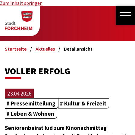
Zum Inhalt springen
ME
Startseite
Aktuelles
Detailansicht
VOLLER ERFOLG
23.04.2026
Pressemitteilung
Kultur & Freizeit
Leben & Wohnen
Seniorenbeirat lud zum Kinonachmittag