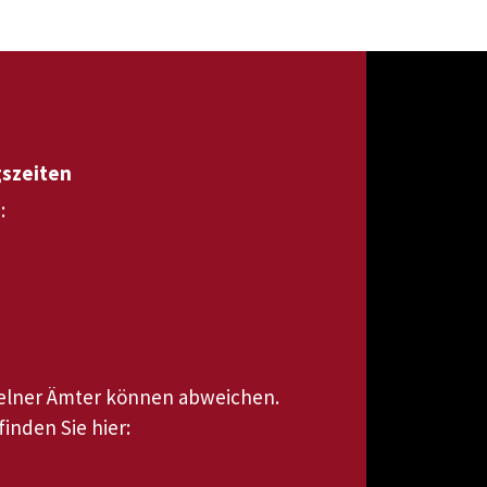
gszeiten
:
zelner Ämter können abweichen.
inden Sie hier: