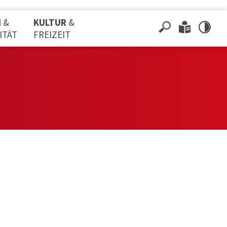
N
&
KULTUR
&
ITÄT
FREIZEIT