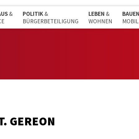
AUS
&
POLITIK
&
LEBEN
&
BAUE
CE
BÜRGERBETEILIGUNG
WOHNEN
MOBIL
T. GEREON