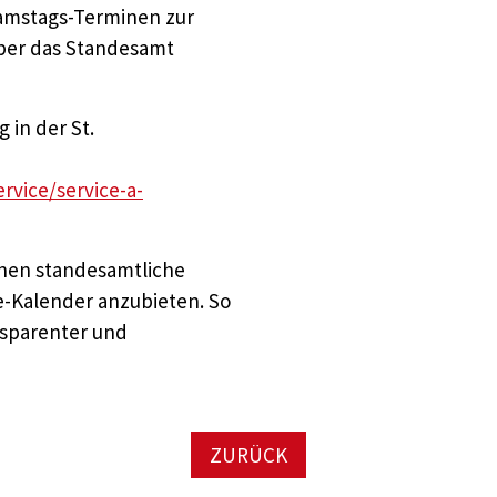
Samstags-Terminen zur
ber das Standesamt
 in der St.
rvice/service-a-
denen standesamtliche
e-Kalender anzubieten. So
nsparenter und
ZURÜCK