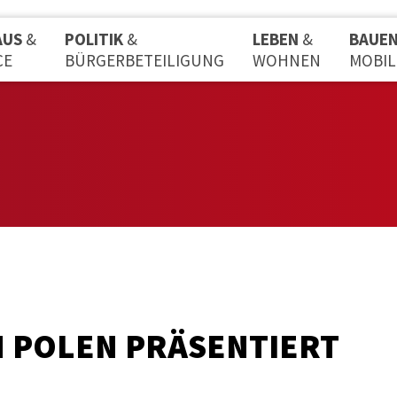
AUS
&
POLITIK
&
LEBEN
&
BAUE
CE
BÜRGERBETEILIGUNG
WOHNEN
MOBIL
N POLEN PRÄSENTIERT