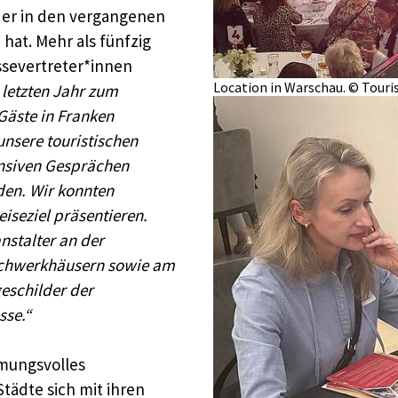
 der in den vergangenen
t. Mehr als fünfzig
ssevertreter*innen
Location in Warschau. © Tou
 letzten Jahr zum
Gäste in Franken
unsere touristischen
tensiven Gesprächen
den. Wir konnten
iseziel präsentieren.
nstalter an der
Fachwerkhäusern sowie am
eschilder der
sse.“
mungsvolles
ädte sich mit ihren