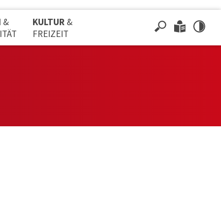
N
&
KULTUR
&
ITÄT
FREIZEIT