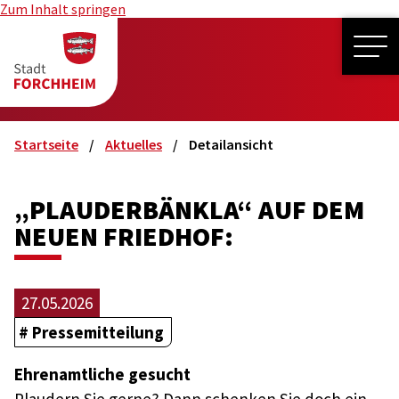
Zum Inhalt springen
ME
Startseite
Aktuelles
Detailansicht
„PLAUDERBÄNKLA“ AUF DEM
NEUEN FRIEDHOF:
27.05.2026
Pressemitteilung
Ehrenamtliche gesucht