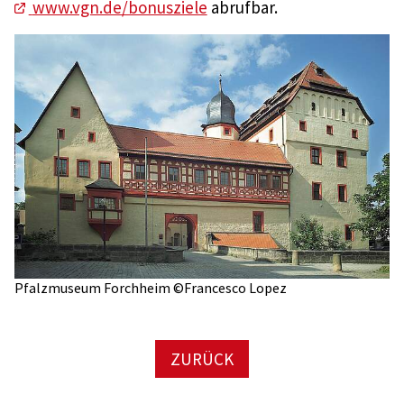
www.vgn.de/bonusziele
abrufbar.
Pfalzmuseum Forchheim ©Francesco Lopez
ZURÜCK