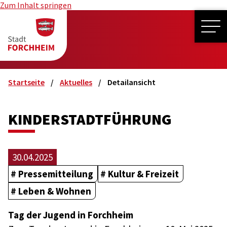
Zum Inhalt springen
ME
Startseite
Aktuelles
Detailansicht
KINDERSTADTFÜHRUNG
30.04.2025
Pressemitteilung
Kultur & Freizeit
Leben & Wohnen
Tag der Jugend in Forchheim