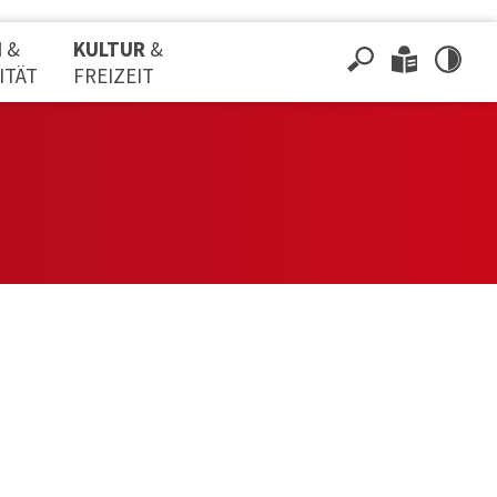
N
&
KULTUR
&
ITÄT
FREIZEIT