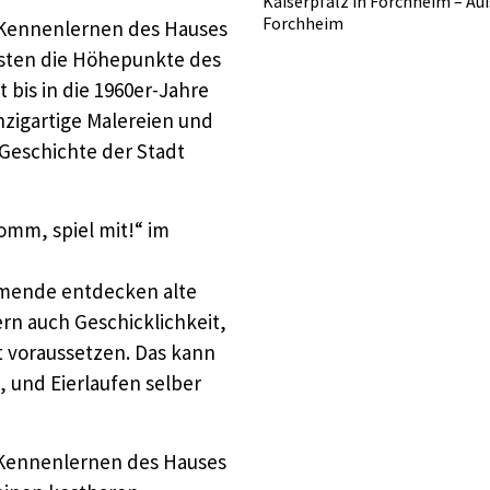
Kaiserpfalz in Forchheim – A
Forchheim
 Kennenlernen des Hauses
Gästen die Höhepunkte des
 bis in die 1960er-Jahre
zigartige Malereien und
Geschichte der Stadt
m, spiel mit!“ im
hmende entdecken alte
ern auch Geschicklichkeit,
t voraussetzen. Das kann
 und Eierlaufen selber
Kennenlernen des Hauses