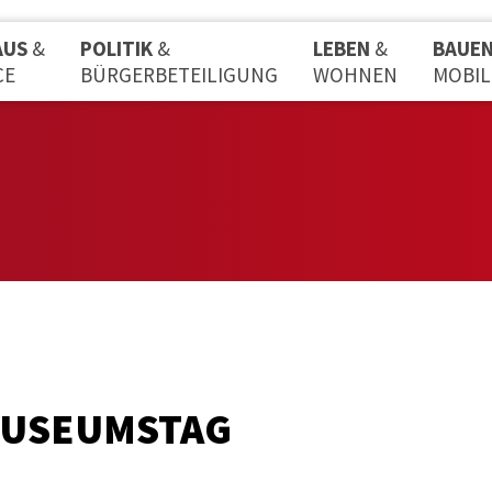
AUS
&
POLITIK
&
LEBEN
&
BAUE
CE
BÜRGERBETEILIGUNG
WOHNEN
MOBIL
MUSEUMSTAG