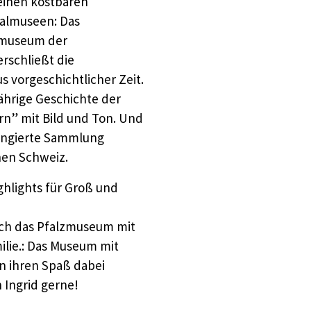
einen kostbaren
ialmuseen: Das
gmuseum der
rschließt die
 vorgeschichtlicher Zeit.
ährige Geschichte der
rn” mit Bild und Ton. Und
rangierte Sammlung
hen Schweiz.
ghlights für Groß und
rch das Pfalzmuseum mit
ilie.: Das Museum mit
 ihren Spaß dabei
Ingrid gerne!