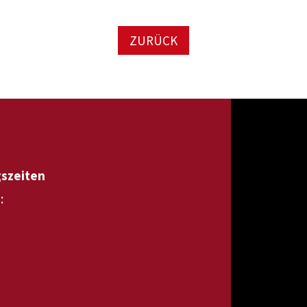
ZURÜCK
gszeiten
: