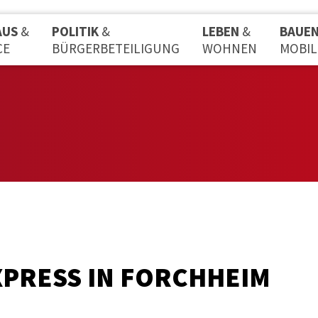
AUS
&
POLITIK
&
LEBEN
&
BAUE
CE
BÜRGERBETEILIGUNG
WOHNEN
MOBIL
PRESS IN FORCHHEIM