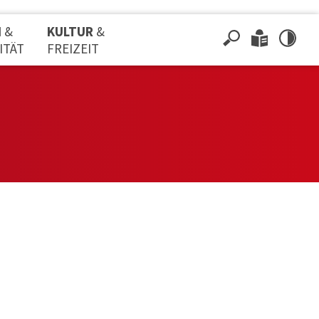
N
&
KULTUR
&
ITÄT
FREIZEIT