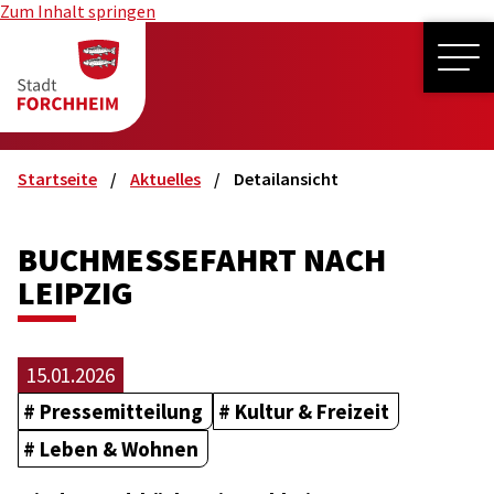
Zum Inhalt springen
ME
Startseite
Aktuelles
Detailansicht
BUCHMESSEFAHRT NACH
LEIPZIG
15.01.2026
Pressemitteilung
Kultur & Freizeit
Leben & Wohnen