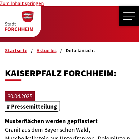
Zum Inhalt springen
ME
Startseite
Aktuelles
Detailansicht
KAISERPFALZ FORCHHEIM:
30.04.2025
Pressemitteilung
Musterflächen werden gepflastert
Granit aus dem Bayerischen Wald,
Muschelkalkstein aus Unterfranken, Dolomitstein