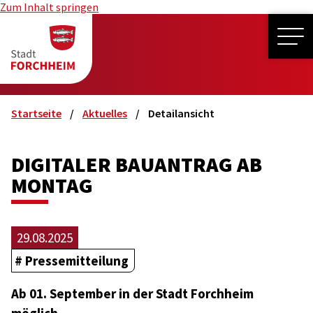
Zum Inhalt springen
ME
Startseite
Aktuelles
Detailansicht
DIGITALER BAUANTRAG AB
MONTAG
29.08.2025
Pressemitteilung
Ab 01. September in der Stadt Forchheim