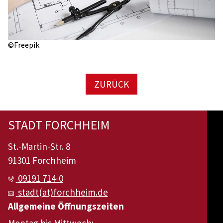
©Freepik
ZURÜCK
STADT FORCHHEIM
St.-Martin-Str. 8
91301 Forchheim
09191 714-0
stadt(at)forchheim.de
Allgemeine Öffnungszeiten
Montag bis Mittwoch: