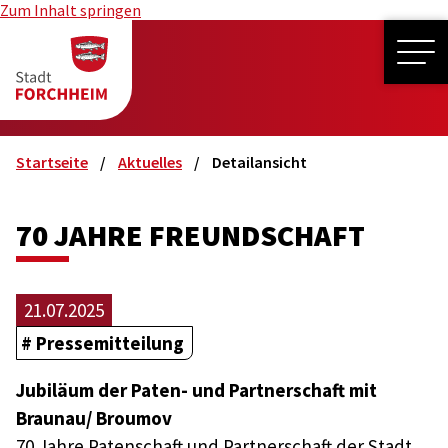
Zum Inhalt springen
ME
Startseite
Aktuelles
Detailansicht
70 JAHRE FREUNDSCHAFT
21.07.2025
Pressemitteilung
Jubiläum der Paten- und Partnerschaft mit
Braunau/ Broumov
70 Jahre Patenschaft und Partnerschaft der Stadt