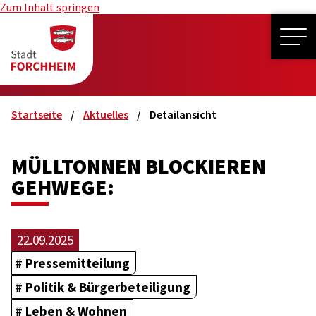
Zum Inhalt springen
ME
Startseite
Aktuelles
Detailansicht
MÜLLTONNEN BLOCKIEREN
GEHWEGE:
22.09.2025
Pressemitteilung
Politik & Bürgerbeteiligung
Leben & Wohnen