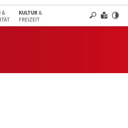
N
&
KULTUR
&
ITÄT
FREIZEIT