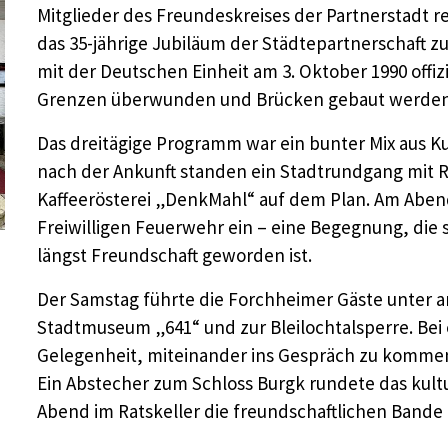
Mitglieder des Freundeskreises der Partnerstadt
das 35-jährige Jubiläum der Städtepartnerschaft zu
mit der Deutschen Einheit am 3. Oktober 1990 offizi
Grenzen überwunden und Brücken gebaut werde
Das dreitägige Programm war ein bunter Mix aus Kul
nach der Ankunft standen ein Stadtrundgang mit 
Kaffeerösterei „DenkMahl“ auf dem Plan. Am Aben
Freiwilligen Feuerwehr ein – eine Begegnung, die s
längst Freundschaft geworden ist.
Der Samstag führte die Forchheimer Gäste unter an
Stadtmuseum „641“ und zur Bleilochtalsperre. Bei e
Gelegenheit, miteinander ins Gespräch zu kommen
Ein Abstecher zum Schloss Burgk rundete das kul
Abend im Ratskeller die freundschaftlichen Bande e