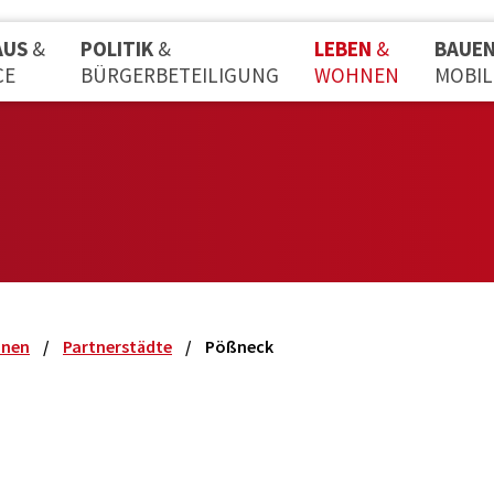
AUS
&
POLITIK
&
LEBEN
&
BAUE
CE
BÜRGERBETEILIGUNG
WOHNEN
MOBIL
onen
Partnerstädte
Pößneck