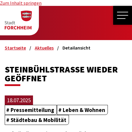
Zum Inhalt springen
ME
Startseite
Aktuelles
Detailansicht
STEINBÜHLSTRASSE WIEDER G
EÖFFNET
18.07.2025
Pressemitteilung
Leben & Wohnen
Städtebau & Mobilität