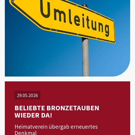
29.05.2026
BELIEBTE BRONZETAUBEN
WIEDER DA!
Heimatverein übergab erneuertes
Denkmal