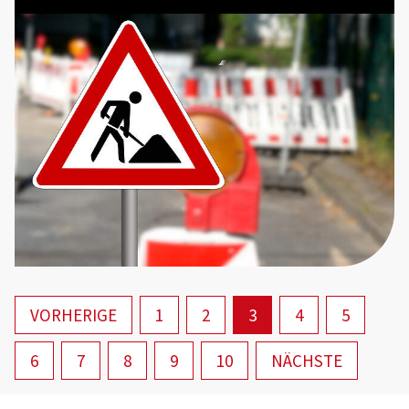
VORHERIGE
1
2
3
4
5
6
7
8
9
10
NÄCHSTE